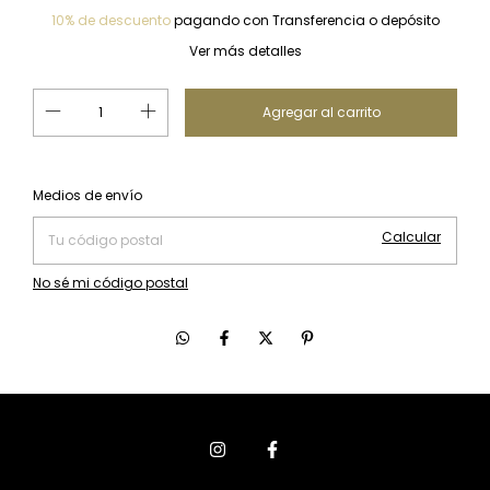
10% de descuento
pagando con Transferencia o depósito
Ver más detalles
Cambiar CP
Entregas para el CP:
Medios de envío
Calcular
No sé mi código postal