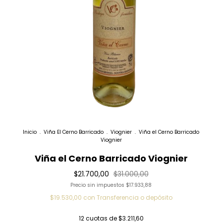
Inicio
.
Viña El Cerno Barricado
.
Viognier
.
Viña el Cerno Barricado
Viognier
Viña el Cerno Barricado Viognier
$21.700,00
$31.000,00
Precio sin impuestos
$17.933,88
$19.530,00
con
Transferencia o depósito
12
cuotas de
$3.211,60