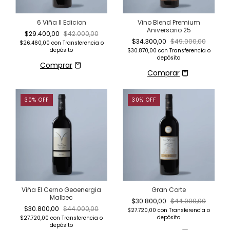
6 Viña II Edicion
Vino Blend Premium
Aniversario 25
$29.400,00
$42.000,00
$34.300,00
$49.000,00
$26.460,00
con
Transferencia o
depósito
$30.870,00
con
Transferencia o
depósito
30
%
OFF
30
%
OFF
Viña El Cerno Geoenergia
Gran Corte
Malbec
$30.800,00
$44.000,00
$30.800,00
$44.000,00
$27.720,00
con
Transferencia o
depósito
$27.720,00
con
Transferencia o
depósito