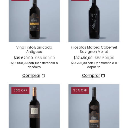
Vino Tinto Barricado
Filósofos Malbec Cabernet
Antiguos
Savignon Merlot
$39.620,00
$56.600,00
$37.450,00
$53.500,00
$35.658,00
con
Transferencia o
$33.705,00
con
Transferencia o
depósito
depósito
30
%
OFF
30
%
OFF